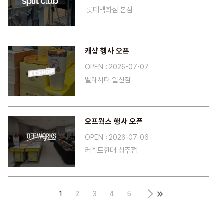
롯데백화점 본점
캐샵 행사 오픈
OPEN : 2026-07-07
벨라시타 일산점
오프웍스 행사 오픈
OPEN : 2026-07-06
커넥트현대 청주점
1
2
3
4
5