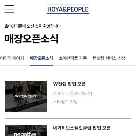
호야앤피플
에 오신 것을 환영합니다.
매장오픈소식
야인의 이야기
매장오픈소식
호야앤피플 가족
컨설팅 서비스 신청
W컨셉 팝업 오픈
OPEN : 2026-08-01
스타필드 하남
네거티브스플릿클럽 팝업 오픈