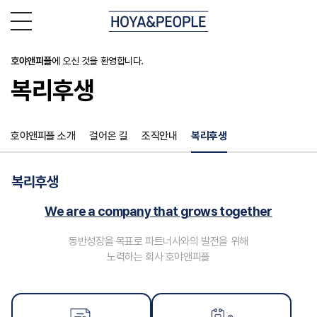
호야앤피플
에 오신 것을 환영합니다.
복리후생
호야앤피플 소개
걸어온 길
조직안내
복리후생
복리후생
We are a company that grows together
동반성장을 목표로 파트너사와의 발전을 위해
노력하는 회사 호야앤피플