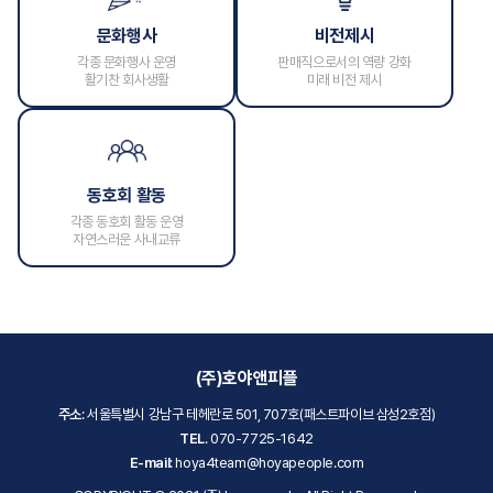
문화행사
비전제시
각종 문화행사 운영
판매직으로서의 역량 강화
활기찬 회사생활
미래 비전 제시
동호회 활동
각종 동호회 활동 운영
자연스러운 사내교류
(주)호야앤피플
주소
: 서울특별시 강남구 테헤란로 501, 707호(패스트파이브 삼성2호점)
TEL
. 070-7725-1642
E-mail
: hoya4team@hoyapeople.com