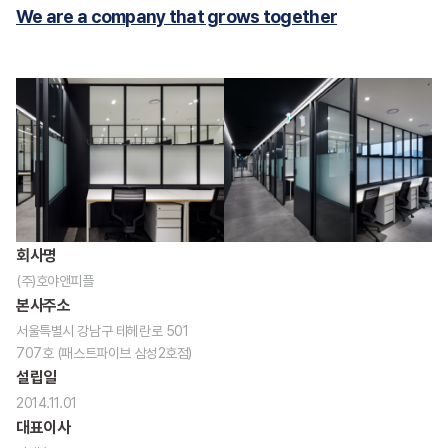
We are a company that grows together
회사명
(주)호야앤피플
본사주소
서울특별시 강남구 테헤란로 501
707호 (패스트파이브 삼성2호점)
설립일
2014.11.01
대표이사