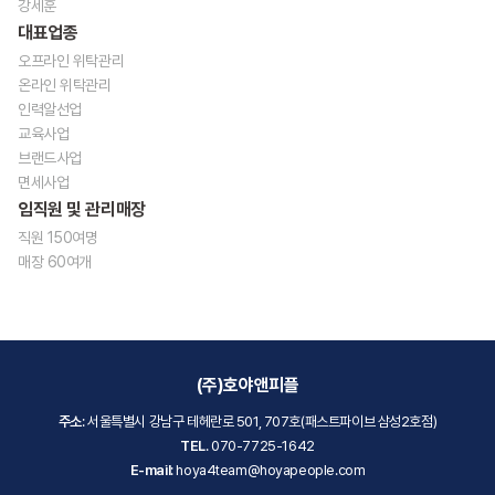
강세훈
대표업종
오프라인 위탁관리
온라인 위탁관리
인력알선업
교육사업
브랜드사업
면세사업
임직원 및 관리매장
직원 150여명
매장 60여개
(주)호야앤피플
주소
: 서울특별시 강남구 테헤란로 501, 707호(패스트파이브 삼성2호점)
TEL
. 070-7725-1642
E-mail
: hoya4team@hoyapeople.com