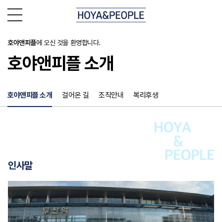
호야앤피플
에 오신 것을 환영합니다.
호야앤피플 소개
호야앤피플 소개
걸어온 길
조직안내
복리후생
인사말