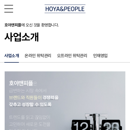
호야앤피플
에 오신 것을 환영합니다.
사업소개
사업소개
온라인 위탁관리
오프라인 위탁관리
인재영입
호야앤피플
은
급변하는 시장 속에서
브랜드와 직원들이
경쟁력을
갖추고 성장할 수 있도록
트렌드를 읽고 끊임없이
고민하며 새로운 도전을