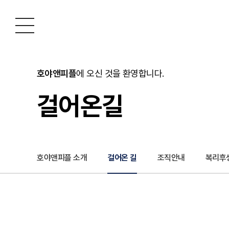
호야앤피플
에 오신 것을 환영합니다.
걸어온길
호야앤피플 소개
걸어온 길
조직안내
복리후