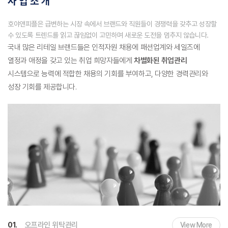
사 업 소 개
호야앤피플은 급변하는 시장 속에서
브랜드와 직원들이 경쟁력을 갖추고
성장할
수 있도록
트렌드를 읽고 끊임없이 고민하며
새로운 도전을 멈추지 않습니다.
국내 많은 리테일 브랜드들은 인적자원 채용에 패션업계와 세일즈에
열정과
애정을 갖고 있는 취업 희망자들에게
차별화된 취업관리
시스템으로 능력에
적합한 채용의 기회를 부여하고, 다양한 경력관리와
성장 기회를 제공합니다.
오프라인 위탁관리
01.
View More