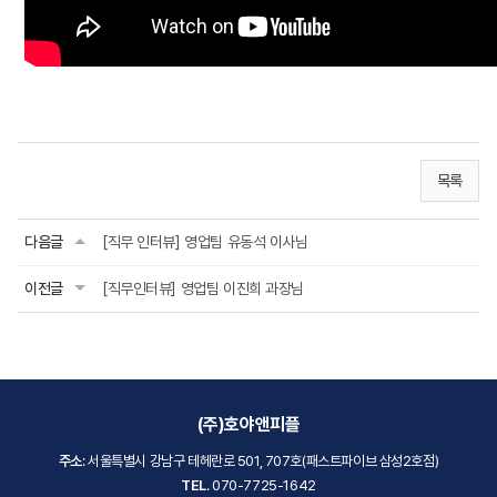
목록
다음글
[직무 인터뷰] 영업팀 유동석 이사님
이전글
[직무인터뷰] 영업팀 이진희 과장님
(주)호야앤피플
주소
: 서울특별시 강남구 테헤란로 501, 707호(패스트파이브 삼성2호점)
TEL
. 070-7725-1642