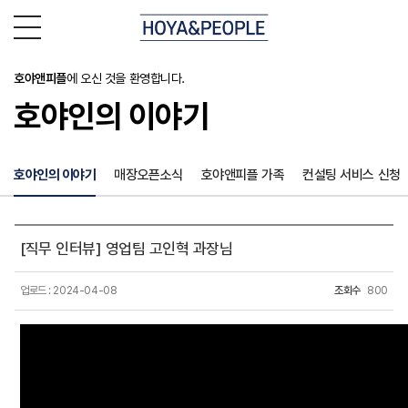
호야앤피플
에 오신 것을 환영합니다.
호야인의 이야기
호야인의 이야기
매장오픈소식
호야앤피플 가족
컨설팅 서비스 신청
[직무 인터뷰] 영업팀 고인혁 과장님
업로드 : 2024-04-08
조회수
800